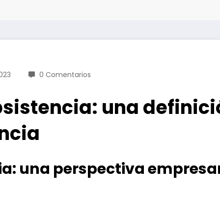
023
0 Comentarios
bsistencia: una definic
ncia
ia: una perspectiva empresari