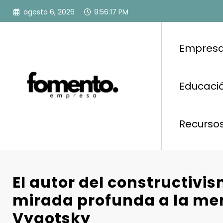
Saltar
agosto 6, 2026
9:56:18 PM
al
contenido
Empresa
Educació
Recurso
El autor del constructivi
mirada profunda a la men
Vygotsky