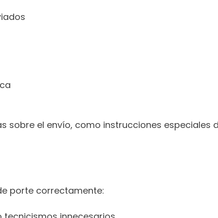
viados
ica
 sobre el envío, como instrucciones especiales d
e porte correctamente:
do tecnicismos innecesarios.