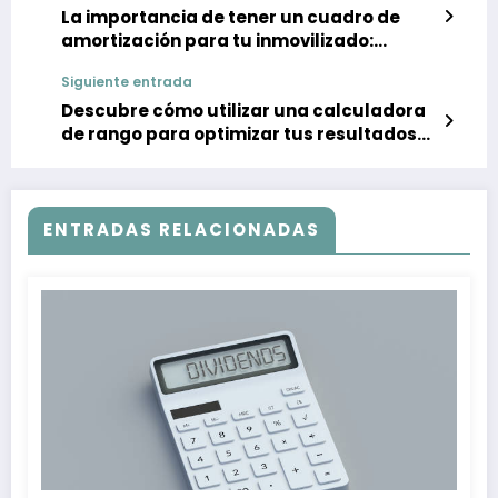
La importancia de tener un cuadro de
amortización para tu inmovilizado:
¿Cómo gestionar correctamente tus
Siguiente entrada
activos?
Descubre cómo utilizar una calculadora
de rango para optimizar tus resultados
empresariales
ENTRADAS RELACIONADAS