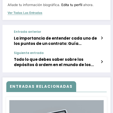
Añade tu información biográfica.
Edita tu perfil
ahora.
Ver Todas Las Entradas
Entrada anterior
La importancia de entender cada uno de
los puntos de un contrato: Guía
completa para empresas y
Siguiente entrada
emprendedores
Todo lo que debes saber sobre los
depósitos à ordem en el mundo de los
negocios
ENTRADAS RELACIONADAS