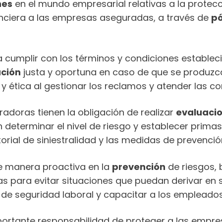
nes
en el mundo empresarial relativas a la protecci
anciera a las empresas aseguradas, a través de
pó
cumplir con los términos y condiciones establecid
ción
justa y oportuna en caso de que se produzca u
y ética al gestionar los reclamos y atender las c
radoras tienen la obligación de realizar
evaluaci
n determinar el nivel de riesgo y establecer prim
istorial de siniestralidad y las medidas de preven
e manera proactiva en la
prevención
de riesgos,
ara evitar situaciones que puedan derivar en sin
de seguridad laboral y capacitar a los empleados
portante responsabilidad de proteger a las empres