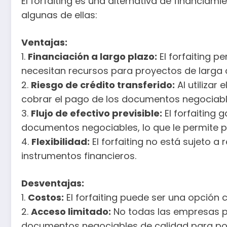
El forfaiting es una alternativa de financia
algunas de ellas:
Ventajas:
1.
Financiación a largo plazo:
El forfaiting p
necesitan recursos para proyectos de larga d
2.
Riesgo de crédito transferido:
Al utilizar 
cobrar el pago de los documentos negociabl
3.
Flujo de efectivo previsible:
El forfaiting 
documentos negociables, lo que le permite p
4.
Flexibilidad:
El forfaiting no está sujeto a
instrumentos financieros.
Desventajas:
1.
Costos:
El forfaiting puede ser una opción
2.
Acceso limitado:
No todas las empresas pue
documentos negociables de calidad para poder