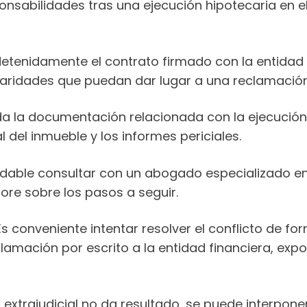
onsabilidades tras una ejecución hipotecaria en e
etenidamente el contrato firmado con la entidad f
ularidades que puedan dar lugar a una reclamación
a la documentación relacionada con la ejecución 
al del inmueble y los informes periciales.
able consultar con un abogado especializado en 
sore sobre los pasos a seguir.
s conveniente intentar resolver el conflicto de f
clamación por escrito a la entidad financiera, ex
 extrajudicial no da resultado, se puede interpo