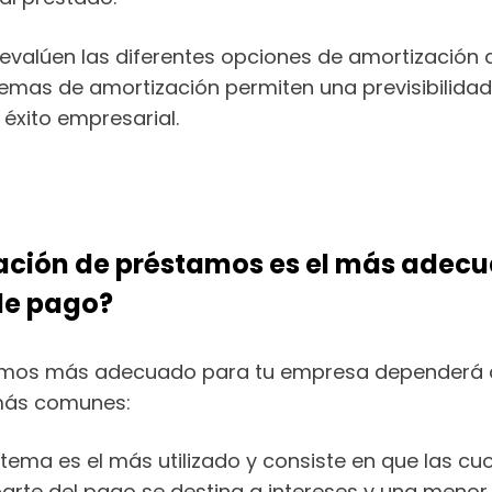
valúen las diferentes opciones de amortización d
temas de amortización permiten una previsibilidad 
 éxito empresarial.
zación de préstamos es el más adec
 de pago?
tamos más adecuado para tu empresa dependerá de
 más comunes:
stema es el más utilizado y consiste en que las c
parte del pago se destina a intereses y una menor