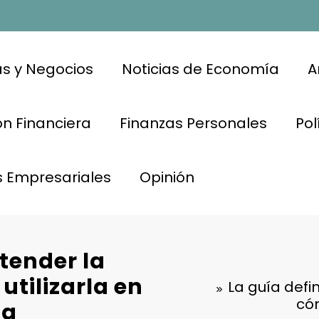
s y Negocios
Noticias de Economía
A
n Financiera
Finanzas Personales
Pol
s Empresariales
Opinión
ntender la
utilizarla en
La guía defi
cóm
ng