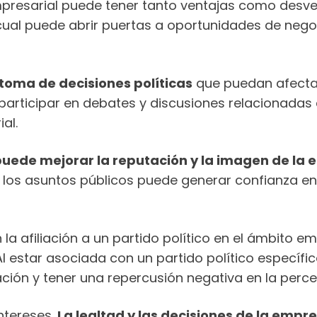
 empresarial puede tener tanto ventajas como desv
 cual puede abrir puertas a oportunidades de nego
a toma de decisiones políticas
que puedan afectar
participar en debates y discusiones relacionadas
al.
co puede mejorar la reputación y la imagen de la
 los asuntos públicos puede generar confianza ent
a afiliación a un partido político en el ámbito em
 Al estar asociada con un partido político específ
ación y tener una repercusión negativa en la perc
intereses.
La lealtad y las decisiones de la empr