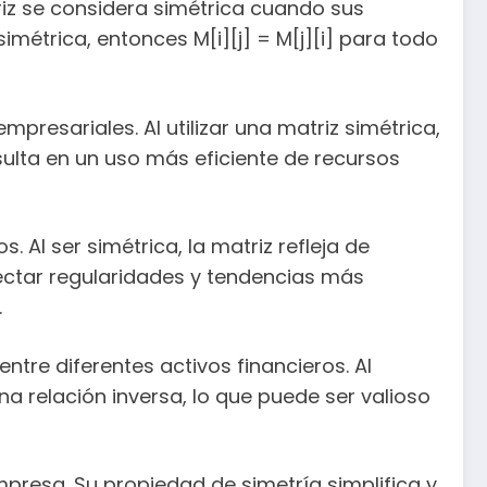
riz se considera simétrica cuando sus
imétrica, entonces M[i][j] = M[j][i] para todo
mpresariales. Al utilizar una matriz simétrica,
sulta en un uso más eficiente de recursos
. Al ser simétrica, la matriz refleja de
tectar regularidades y tendencias más
.
ntre diferentes activos financieros. Al
na relación inversa, lo que puede ser valioso
mpresa. Su propiedad de simetría simplifica y